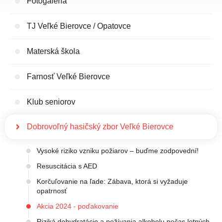
Fotogaléria
TJ Veľké Bierovce / Opatovce
Materská škola
Farnosť Veľké Bierovce
Klub seniorov
Dobrovoľný hasičský zbor Veľké Bierovce
Vysoké riziko vzniku požiarov – buďme zodpovední!
Resuscitácia s AED
Korčuľovanie na ľade: Zábava, ktorá si vyžaduje
opatrnosť
Akcia 2024 - poďakovanie
Riziká dehydratácie a požívania alkoholu počas letných