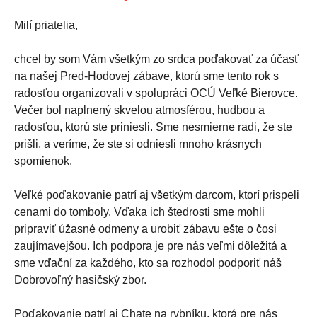
Milí priatelia,
chcel by som Vám všetkým zo srdca poďakovať za účasť
na našej Pred-Hodovej zábave, ktorú sme tento rok s
radosťou organizovali v spolupráci OCÚ Veľké Bierovce.
Večer bol naplnený skvelou atmosférou, hudbou a
radosťou, ktorú ste priniesli. Sme nesmierne radi, že ste
prišli, a veríme, že ste si odniesli mnoho krásnych
spomienok.
Veľké poďakovanie patrí aj všetkým darcom, ktorí prispeli
cenami do tomboly. Vďaka ich štedrosti sme mohli
pripraviť úžasné odmeny a urobiť zábavu ešte o čosi
zaujímavejšou. Ich podpora je pre nás veľmi dôležitá a
sme vďační za každého, kto sa rozhodol podporiť náš
Dobrovoľný hasičský zbor.
Poďakovanie patrí aj Chate na rybníku, ktorá pre nás