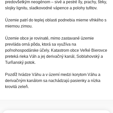
predovšetkým neogénom – sivé a pestré íly, prachy, štrky,
slojky lignitu, sladkovodné vápence a polohy tufitov.
Územie patrí do teplej oblasti podnebia mierne vlhkého s
miernou zimou.
Územie obce je rovinaté, mimo zastavané územie
prevláda orná pôda, ktorá sa využíva na
poľnohospodárske účely. Katastrom obce Veľké Bierovce
preteká rieka Váh a jej derivačný kanál, Soblahovský a
Turňanský potok.
Pozdĺž hrádze Váhu a v území medzi korytom Váhu a
derivačným kanálom sa nachádzajú pasienky a nízka
krovitá zeleň.