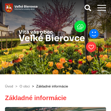
Vyhľad
Víta vás obec
Veľké Bierovce
Úvod
O obci
Základné informácie
Základné informácie