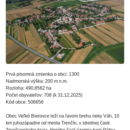
Prvá písomná zmienka o obci: 1300
Nadmorská výška: 200 m n.m.
Rozloha: 490,8562 ha
Počet obyvateľov: 708 (k 31.12.2025)
Kód obce: 506656
Obec Veľké Bierovce leží na ľavom brehu rieky Váh, 10
km juhozápadne od mesta Trenčín, v strednej časti
Trenčianskeho kraja, ktorého časť územia tvorí štátnu