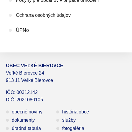
Pokyny pre občanov v prípade ohrození
Ochrana osobných údajov
ÚPNo
OBEC VEĽKÉ BIEROVCE
Veľké Bierovce 24
913 11 Veľké Bierovce
IČO: 00312142
DIČ: 2021080105
obecné noviny
história obce
dokumenty
služby
úradná tabuľa
fotogaléria