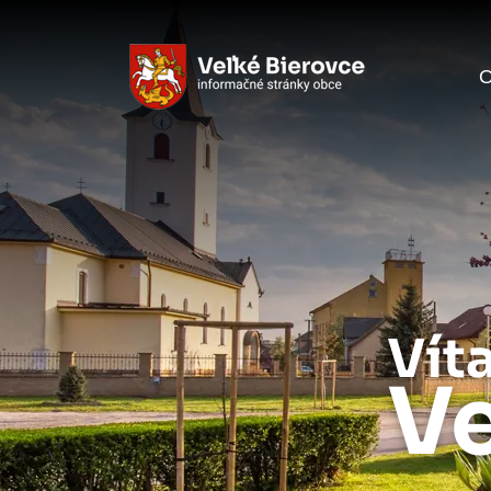
O
Vít
Ve