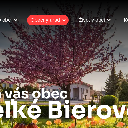
 obci
Obecný úrad
Život v obci
K
a vás obec
ľké Biero