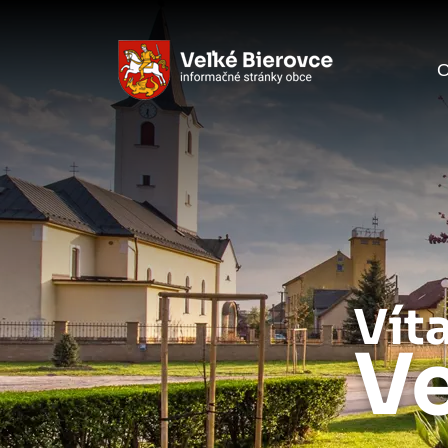
O
Vít
Ve