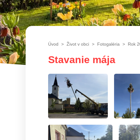
Úvod
Život v obci
Fotogaléria
Rok 2
Stavanie mája