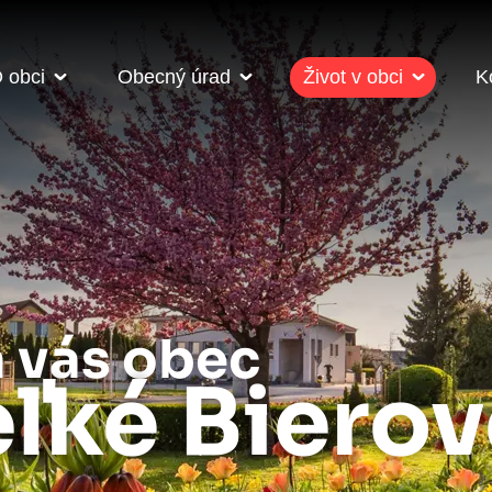
 obci
Obecný úrad
Život v obci
K
a vás obec
ľké Biero