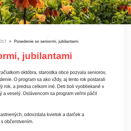
017
Posedenie so seniormi, jubilantami
rmi, jubilantami
 začiatkom októbra, starostka obce pozvala seniorov,
enie. O program sa ako vždy, aj tento rok postarali
ý rok, a predsa celkom iné. Deti boli vyobliekané v
ý a veselý. Oslávencom sa program veľmi páčil
účastnených, odovzdala kvietok a darček a
 s občerstvením.