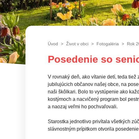
Úvod
Život v obci
Fotogaléria
Rok 2
Posedenie so senio
V rovnaký deň, ako vítanie detí, teda tiež
jubilujúcich občanov našej obce, na posed
naši škôlkari. Bolo to vystúpenie ako každ
kostýmoch a nacvičený program bol pestr
a naozaj veľmi ho pochvaľovali.
Starostka jednotlivo privítala všetkých z
slávnostným prípitkom otvorila posedenie