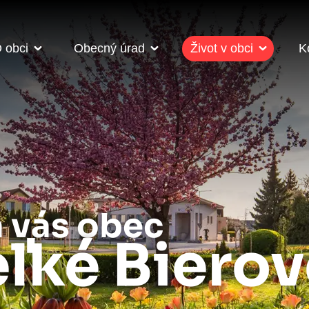
 obci
Obecný úrad
Život v obci
K
a vás obec
ľké Biero