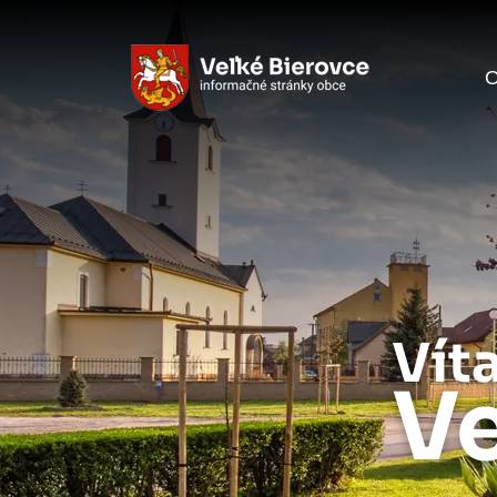
O
Vít
Ve