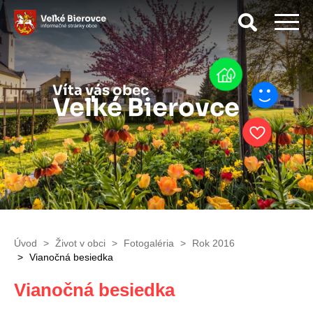
Vyhľad
Víta vás obec
Veľké Bierovce
Úvod
Život v obci
Fotogaléria
Rok 2016
Vianočná besiedka
Vianočná besiedka