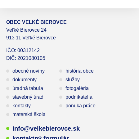
OBEC VEĽKÉ BIEROVCE
Veľké Bierovce 24
913 11 Veľké Bierovce
IČO: 00312142
DIČ: 2021080105
obecné noviny
história obce
dokumenty
služby
úradná tabuľa
fotogaléria
stavebný úrad
podnikatelia
kontakty
ponuka práce
materská škola
info@velkebierovce.sk
kontaktný formulár