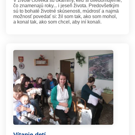
V živote človeka sú okamihy, keď si uvedomujeme,
čo znamenajú roky... i jeseň života. Predovšetkým
sú to bohaté životné skúsenosti, múdrosť a najmä
možnosť povedať si: žil som tak, ako som mohol,
a konal tak, ako som chcel, aby iní konali.
Vítanie detí