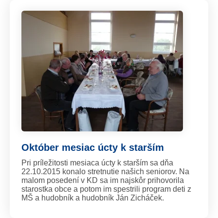
Október mesiac úcty k starším
Pri príležitosti mesiaca úcty k starším sa dňa
22.10.2015 konalo stretnutie našich seniorov. Na
malom posedení v KD sa im najskôr prihovorila
starostka obce a potom im spestrili program deti z
MŠ a hudobník a hudobník Ján Zicháček.