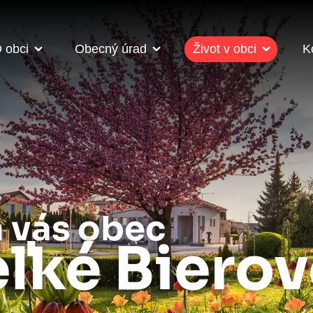
 obci
Obecný úrad
Život v obci
K
a vás obec
ľké Biero