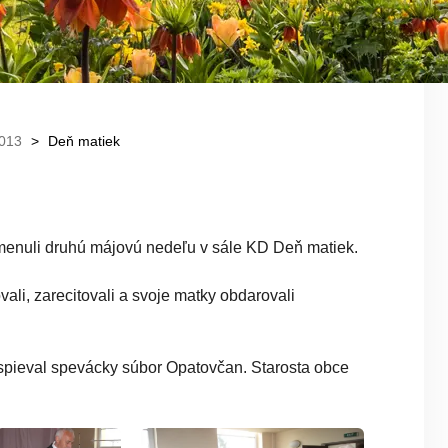
013
Deň matiek
omenuli druhú májovú nedeľu v sále KD Deň matiek.
vali, zarecitovali a svoje matky obdarovali
spieval spevácky súbor Opatovčan. Starosta obce