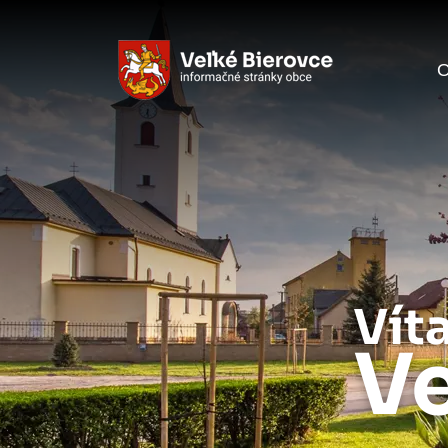
O
Vít
Ve