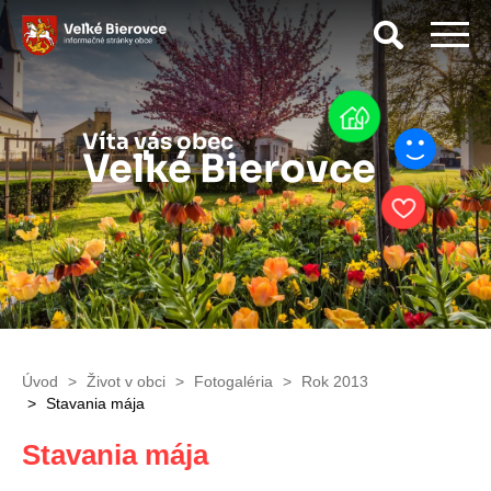
Vyhľad
Víta vás obec
Veľké Bierovce
Úvod
Život v obci
Fotogaléria
Rok 2013
Stavania mája
Stavania mája