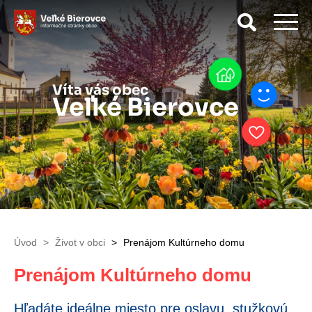
Vyhľad
Víta vás obec
Veľké Bierovce
Úvod
Život v obci
Prenájom Kultúrneho domu
Prenájom Kultúrneho domu
Hľadáte ideálne miesto pre oslavu, stužkovú,